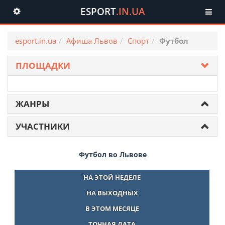
ESPORT
.IN.UA
Toggle
navigation
esport.in.ua
Афиша Львов
Спорт
Футбол
ПЛОЩАДКИ
ЖАНРЫ
УЧАСТНИКИ
Футбол во Львове
НА ЭТОЙ НЕДЕЛЕ
НА ВЫХОДНЫХ
В ЭТОМ МЕСЯЦЕ
ТОЧНАЯ ДАТА