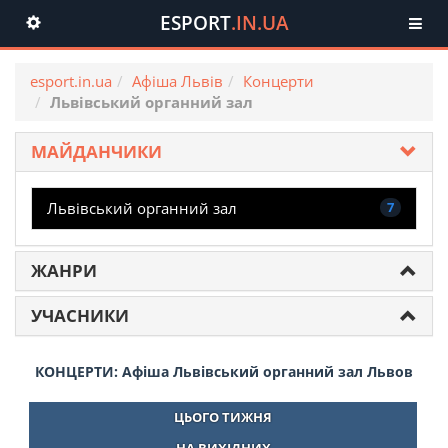
ESPORT
.IN.UA
Toggle
navigation
esport.in.ua
Афіша Львів
Концерти
Львівський органний зал
МАЙДАНЧИКИ
Львівський органний зал
7
ЖАНРИ
УЧАСНИКИ
КОНЦЕРТИ: Афіша Львівський органний зал Львов
ЦЬОГО ТИЖНЯ