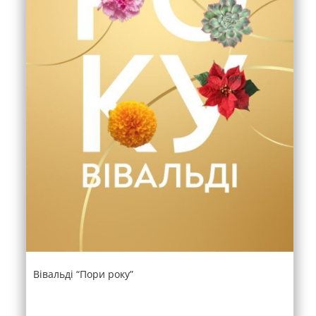
Вівальді “Пори року”