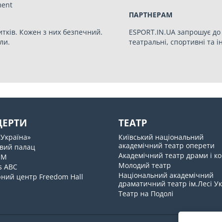
ПАРТНЕРАМ
итків. Кожен з них безпечний.
ESPORT.IN.UA запрошує до 
ли.
театральні, спортивні та 
ЦЕРТИ
ТЕАТР
«Україна»
Київський національний
академічний театр оперети
вий палац
Академічний театр драми і ко
UM
Молодий театр
s ABC
Національний академічний
ний центр Freedom Hall
драматичний театр ім.Лесі У
Театр на Подолі