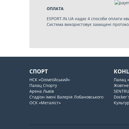
ОПЛАТА
ESPORT.IN.UA надає 4 способи оплати кв
Система використовує захищені протоко
СПОРТ
КОН
НСК «Олімпійський»
Палац 
Палац Спорту
Жовтне
Арена Львів
SENTR
Стадіон імені Валерія Лобановського
Docker`
ОСК «Металіст»
Культур