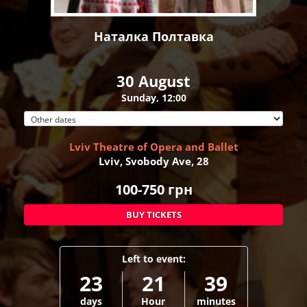
Наталка Полтавка
30 August
Sunday, 12:00
Lviv Theatre of Opera and Ballet
Lviv, Svobody Ave, 28
100-750
грн
BUY TICKETS
Left to event:
23
21
39
days
Hour
minutes