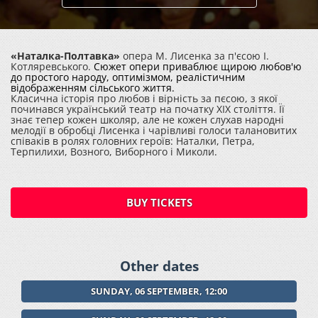
«Наталка-Полтавка»
опера М. Лисенка за п'єсою І.
Котляревського.
Сюжет опери приваблює щирою любов'ю
до простого народу, оптимізмом, реалістичним
відображенням сільського життя.
Класична історія про любов і вірність за пєсою, з якої
починався український театр на початку ХІХ століття. Її
знає тепер кожен школяр, але не кожен слухав народні
мелодії в обробці Лисенка і чарівливі голоси талановитих
співаків в ролях головних героїв: Наталки, Петра,
Терпилихи, Возного, Виборного і Миколи.
BUY TICKETS
Other dates
SUNDAY, 06 SEPTEMBER, 12:00