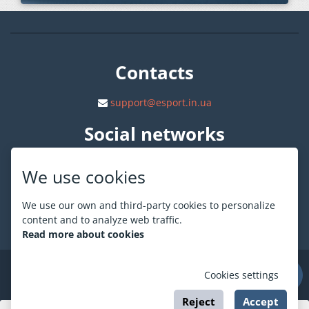
Contacts
support@esport.in.ua
Social networks
We use cookies
We use our own and third-party cookies to personalize
content and to analyze web traffic.
About ESPORT
.in.ua
Read more about cookies
©
ESPORT
.in.ua
2026
Cookies settings
Reject
Accept