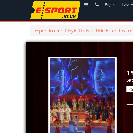
Eng
Lviv
esport.in.ua
Playbill Lviv
Tickets for theatre
1
Sat