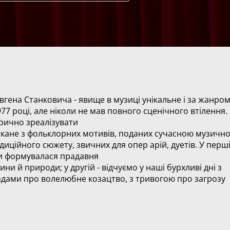
гена Станковича - явище в музиці унікальне і за жанром,
977 році, але ніколи не мав повного сценічного втілення
єрично зреалізувати
ткане з фольклорних мотивів, поданих сучасною музичн
иційного сюжету, звичних для опер арій, дуетів. У першій
ли формувалася прадавня
ни й природи; у другій - відчуємо у наші бурхливі дні з
гадами про волелюбне козацтво, з тривогою про загрозу