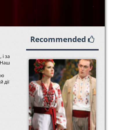
Recommended
 і за
. Наш
ою
 дії