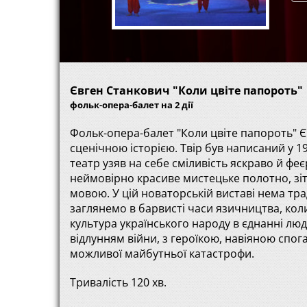
Євген Станкович "Коли цвіте папороть"
фольк-опера-балет на 2 дії
Фольк-опера-балет "Коли цвіте папороть" Єв
сценічною історією. Твір був написаний у 1
театр узяв на себе сміливість яскраво й фе
неймовірно красиве мистецьке полотно, зі
мовою. У цій новаторській виставі нема трад
заглянемо в барвисті часи язичництва, ко
культура українського народу в єднанні люди
відлунням війни, з героїкою, навіяною спо
можливої майбутньої катастрофи.
Тривалість 120 хв.