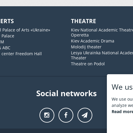
ERTS
THEATRE
l Palace of Arts «Ukraine»
Kiev National Academic Theatr
Operetta
 Palace
Kiev Academic Drama
UM
Molodij theater
s ABC
Lesya Ukrainka National Acade
l center Freedom Hall
Theater
Theatre on Podol
We us
Social networks
We use our
analyze web
Read more