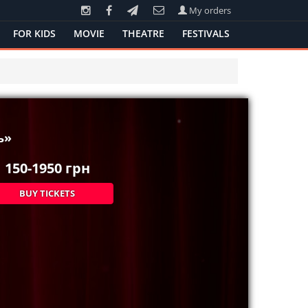
My orders
FOR KIDS
MOVIE
THEATRE
FESTIVALS
ь»
150-1950
грн
BUY TICKETS