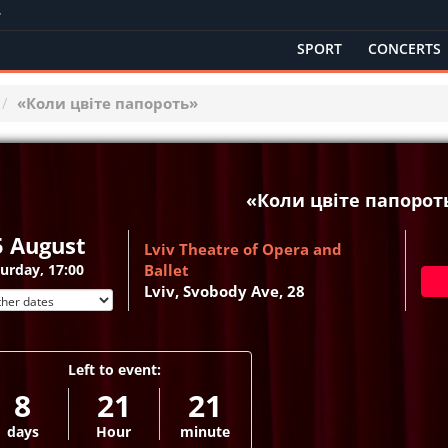
SPORT
CONCERTS
«Коли цвіте папороть»
«Коли цвіте папорот
5 August
Lviv Theatre of Opera and
urday, 17:00
Ballet
Lviv, Svobody Ave, 28
Left to event:
8
21
21
days
Hour
minute