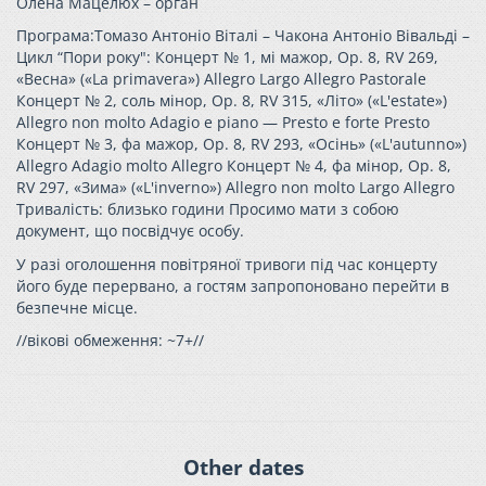
Олена Мацелюх – орган
Програма:Томазо Антоніо Віталі – Чакона Антоніо Вівальді –
Цикл “Пори року": Концерт № 1, мі мажор, Op. 8, RV 269,
«Весна» («La primavera») Allegro Largo Allegro Pastorale
Концерт № 2, соль мінор, Op. 8, RV 315, «Літо» («L'estate»)
Allegro non molto Adagio e piano — Presto e forte Presto
Концерт № 3, фа мажор, Op. 8, RV 293, «Осінь» («L'autunno»)
Allegro Adagio molto Allegro Концерт № 4, фа мінор, Op. 8,
RV 297, «Зима» («L'inverno») Allegro non molto Largo Allegro
Тривалість: близько години Просимо мати з собою
документ, що посвідчує особу.
У разі оголошення повітряної тривоги під час концерту
його буде перервано, а гостям запропоновано перейти в
безпечне місце.
//вікові обмеження: ~7+//
Other dates