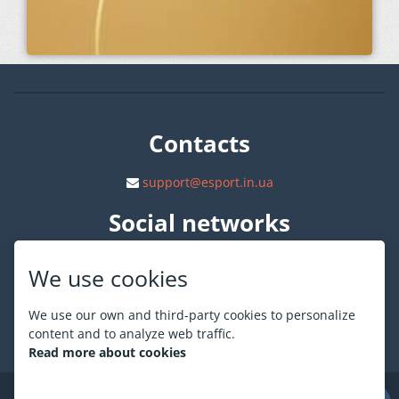
Contacts
support@esport.in.ua
Social networks
We use cookies
We use our own and third-party cookies to personalize
content and to analyze web traffic.
About ESPORT
.in.ua
Read more about cookies
©
ESPORT
.in.ua
2026