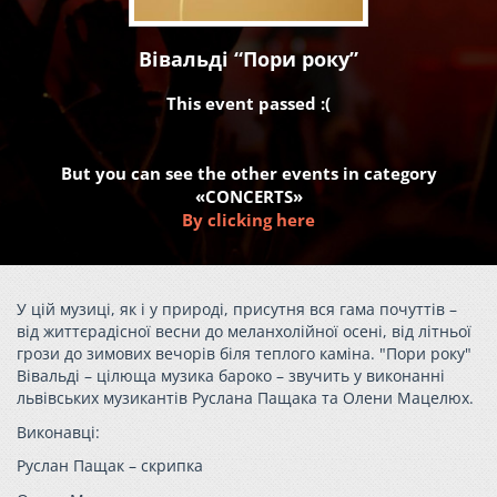
Вівальді “Пори року”
This event passed :(
But you can see the other events in category
«CONCERTS»
By clicking here
У цій музиці, як і у природі, присутня вся гама почуттів –
від життєрадісної весни до меланхолійної осені, від літньої
грози до зимових вечорів біля теплого каміна. "Пори року"
Вівальді – цілюща музика бароко – звучить у виконанні
львівських музикантів Руслана Пащака та Олени Мацелюх.
Виконавці:
Руслан Пащак – скрипка