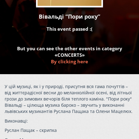
Вівальді “Пори року”
This event passed :(
But you can see the other events in category
«CONCERTS»
By clicking here
У цій музиці, як і у природі, присутня вся гама почуттів –
від життєрадісної весни до меланхолійної осені, від літньої
грози до зимових вечорів біля теплого каміна. "Пори року"
Вівальді – цілюща музика бароко – звучить у виконанні
львівських музикантів Руслана Пащака та Олени Мацелюх.
Виконавці:
Руслан Пащак – скрипка