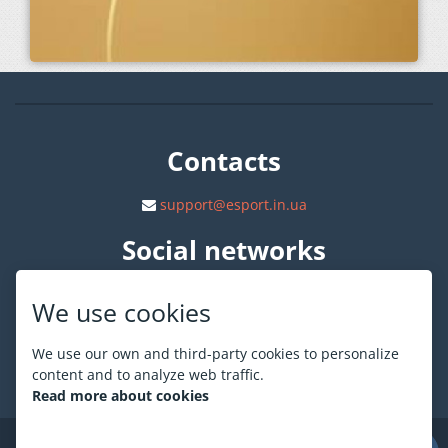
Contacts
support@esport.in.ua
Social networks
We use cookies
We use our own and third-party cookies to personalize
content and to analyze web traffic.
About ESPORT
.in.ua
Read more about cookies
©
ESPORT
.in.ua
2026