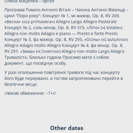
Олена Мацелюх – орган
Програма:Томазо Антоніо Віталі – Чакона Антоніо Вівальді –
Цикл “Пори року": Концерт № 1, мі мажор, Op. 8, RV 269,
«Весна» («La primavera») Allegro Largo Allegro Pastorale
Концерт № 2, соль мінор, Op. 8, RV 315, «Літо» («L'estate»)
Allegro non molto Adagio e piano — Presto e forte Presto
Концерт № 3, фа мажор, Op. 8, RV 293, «Осінь» («L'autunno»)
Allegro Adagio molto Allegro Концерт № 4, фа мінор, Op. 8,
RV 297, «Зима» («L'inverno») Allegro non molto Largo Allegro
Тривалість: близько години Просимо мати з собою
документ, що посвідчує особу.
У разі оголошення повітряної тривоги під час концерту
його буде перервано, а гостям запропоновано перейти в
безпечне місце.
//вікові обмеження: ~7+//
Other dates