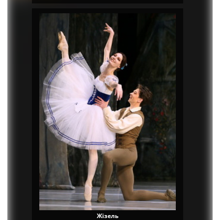
Жізель