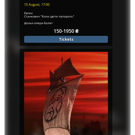
15 August, 17:00
Євген
Станкович "Коли цвіте папороть"
фольк-опера-балет
на 2...
150-1950 ₴
Tickets