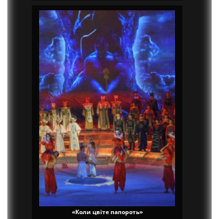
«Коли цвіте папороть»