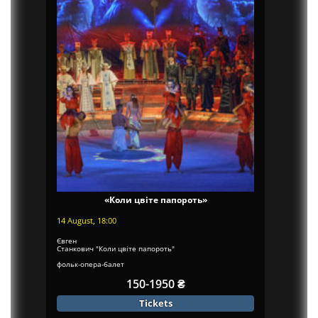
«Коли цвіте папороть»
14 August, 18:00
Євген
Станкович "Коли цвіте папороть"
фольк-опера-балет
на 2...
150-1950 ₴
Tickets