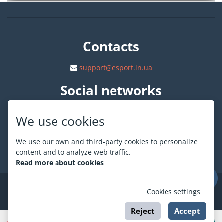
Contacts
support@esport.in.ua
Social networks
We use cookies
We use our own and third-party cookies to personalize
content and to analyze web traffic.
About ESPORT
.in.ua
Read more about cookies
©
ESPORT
.in.ua
2026
Cookies settings
Reject
Accept