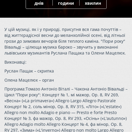
днів
години
хвилин
У цій музиці, як і у природі, присутня вся гама почуттів –
від життєрадісної весни до меланхолійної осені, від літньої
грози до зимових вечорів біля теплого каміна. "Пори року"
Вівальді – цілюща музика бароко – звучить у виконанні
львівських музикантів Руслана Пащака та Олени Мацелюх.
Виконавці:
Руслан Пащак – скрипка
Олена Мацелюх – орган
Програма:Томазо Антоніо Віталі – Чакона Антоніо Вівальді –
Цикл “Пори року": Концерт № 1, мі мажор, Op. 8, RV 269,
«Весна» («La primavera») Allegro Largo Allegro Pastorale
Концерт № 2, соль мінор, Op. 8, RV 315, «Літо» («L'estate»)
Allegro non molto Adagio e piano — Presto e forte Presto
Концерт № 3, фа мажор, Op. 8, RV 293, «Осінь» («L'autunno»)
Allegro Adagio molto Allegro Концерт № 4, фа мінор, Op. 8,
RV 297, «Зима» («L'inverno») Allegro non molto Largo Allegro