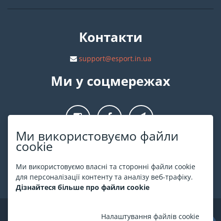
Контакти
support@esport.in.ua
Ми у соцмережах
Ми використовуємо файли
cookie
Про ESPORT
.in.ua
Ми використовуємо власні та сторонні файли cookie
На ESPORT.in.ua представлена афіша Києва та інших міст
для персоналізації контенту та аналізу веб-трафіку.
України. Всі квитки продаються офіційно. Ми працюємо
Дізнайтеся більше про файли cookie
безпосередньо з касами.
©
ESPORT
.in.ua
2026
Налаштування файлів cookie