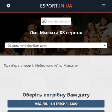
ESPORT
.IN.UA
Toggle
navigation
Лис Микита 08 серпня
Прем’єра опери І. Небесного «Лис Микита»
Оберіть потрібну Вам дату
НЕДІЛЯ, 13 ВЕРЕСНЯ, 12:00