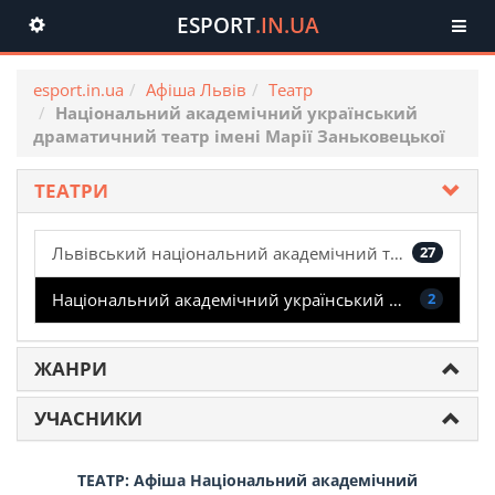
ESPORT
.IN.UA
Toggle
navigation
esport.in.ua
Афіша Львів
Театр
Національний академічний український
драматичний театр імені Марії Заньковецької
ТЕАТРИ
Львівський національний академічний театр опери та балету
27
Національний академічний український драматичний театр імені Марії Заньковецької
2
ЖАНРИ
УЧАСНИКИ
ТЕАТР: Афіша Національний академічний