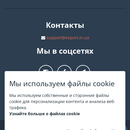
Контакты
support@esport.in.ua
Мы в соцсетях
Мы используем файлы cookie
О ESPORT
.in.ua
Мы используем собственные и сторонние файлы
cookie для персонализации контента и анализа веб-
На ESPORT.in.ua представлена афиша Киева и других
трафика.
городов Украины. Все билеты продаются официально. Мы
Узнайте больше о файлах cookie
работаем непосредственно с кассами.
©
ESPORT
.in.ua
2026