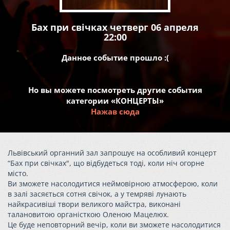
Бах при свічках четверг 06 апреля
22:00
Данное событие прошло :(
Но вы можете посмотреть другие события
категории «КОНЦЕРТЫ»
Нажав сюда
Львівський органний зал запрошує на особливий концерт
“Бах при свічках", що відбудеться тоді, коли ніч огорне
місто.
Ви зможете насолодитися неймовірною атмосферою, коли
в залі засяється сотня свічок, а у темряві лунають
найкрасивіші твори великого майстра, виконані
талановитою органісткою Оленою Мацелюх.
Це буде неповторний вечір, коли ви зможете насолодитися