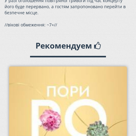
У разі оголошення повітряної тривоги під час концерту
його буде перервано, а гостям запропоновано перейти в
безпечне місце.
//вікові обмеження: ~7+//
Рекомендуем