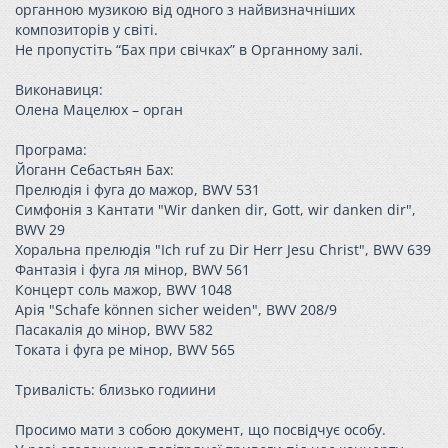
органною музикою від одного з найвизначніших
композиторів у світі.
Не пропустіть “Бах при свічках” в Органному залі.
Виконавиця:
Олена Мацелюх – орган
Програма:
Йоганн Себастьян Бах:
Прелюдія і фуга до мажор, BWV 531
Симфонія з Кантати "Wir danken dir, Gott, wir danken dir",
BWV 29
Хоральна прелюдія "Ich ruf zu Dir Herr Jesu Christ", BWV 639
Фантазія і фуга ля мінор, BWV 561
Концерт соль мажор, BWV 1048
Арія "Schafe können sicher weiden", BWV 208/9
Пасакалія до мінор, BWV 582
Токата і фуга ре мінор, BWV 565
Тривалість: близько годиини
Просимо мати з собою документ, що посвідчує особу.