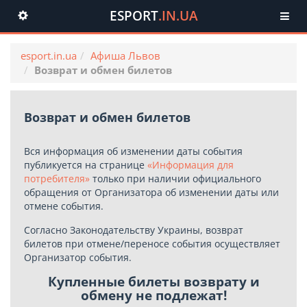
ESPORT
.IN.UA
Toggle
navigation
esport.in.ua
Афиша Львов
Возврат и обмен билетов
Возврат и обмен билетов
Вся информация об изменении даты события
публикуется на странице
«Информация для
потребителя»
только при наличии официального
обращения от Организатора об изменении даты или
отмене события.
Согласно Законодательству Украины, возврат
билетов при отмене/переносе события осуществляет
Организатор события.
Купленные билеты возврату и
обмену не подлежат!