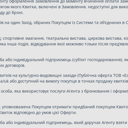
моменту оформлення Замовлення до моменту вчинення оплати За
тягом якого Квитки, включені в Замовлення, недоступні для ви
у дії броні.
ів на один Захід, обраних Покупцем із Системи та об’єднаних в
: спортивне змагання, театральна вистава, циркова вистава, ко
ь-яка інша подія, відвідування якої можливо тільки після пред’
ба або індивідуальний підприємець (суб’єкт господарювання), я
их договорів.
витків на культурно-видовищні заходи (Публічна оферта ТОВ «Ес
ua/uk або доступний на вимогу покупця в точках продажу квитків
особа, яка використовує послуги Агента з бронювання і оформл
а, уповноважена Покупцем отримати придбаний покупцем Квиток,
виток відповідно до умов цієї Оферти.
а або індивідуальний підприємець, який доручає Агенту взяти 