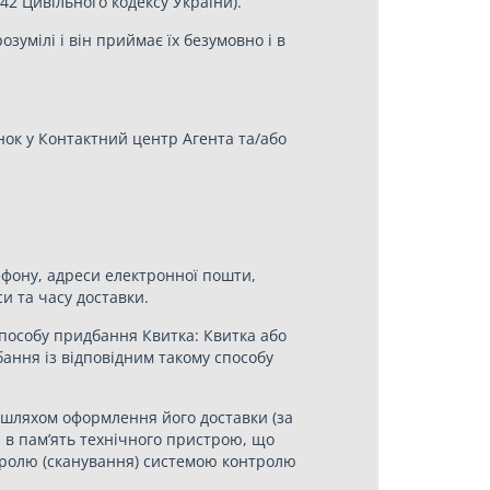
42 Цивільного кодексу України).
умілі і він приймає їх безумовно і в
інок у Контактний центр Агента та/або
ефону, адреси електронної пошти,
и та часу доставки.
о способу придбання Квитка: Квитка або
ання із відповідним такому способу
 шляхом оформлення його доставки (за
а в пам’ять технічного пристрою, що
нтролю (сканування) системою контролю