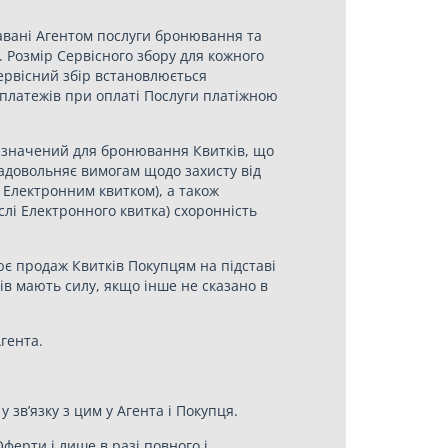
давані Агентом послуги бронювання та
 Розмір Сервісного збору для кожного
Сервісний збір встановлюється
платежів при оплаті Послуги платіжною
изначений для бронювання Квитків, що
задовольняє вимогам щодо захисту від
і Електронним квитком), а також
слі Електронного квитка) схоронність
ює продаж Квитків Покупцям на підставі
рів мають силу, якщо інше не сказано в
Агента.
 зв’язку з цим у Агента і Покупця.
ферти і лише в разі повного і