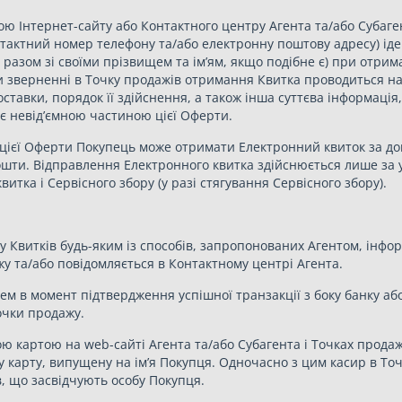
ою Інтернет-сайту або Контактного центру Агента та/або Субаге
тактний номер телефону та/або електронну поштову адресу) ід
 разом зі своїми прізвищем та ім’ям, якщо подібне є) при отрим
и зверненні в Точку продажів отримання Квитка проводиться на 
тавки, порядок її здійснення, а також інша суттєва інформація,
і є невід’ємною частиною цієї Оферти.
.5 цієї Оферти Покупець може отримати Електронний квиток за д
ошти. Відправлення Електронного квитка здійснюється лише за
витка і Сервісного збору (у разі стягування Сервісного збору).
у Квитків будь-яким із способів, запропонованих Агентом, інфор
жу та/або повідомляється в Контактному центрі Агента.
ем в момент підтвердження успішної транзакції з боку банку аб
очки продажу.
ою картою на web-сайті Агента та/або Субагента і Точках прода
у карту, випущену на ім’я Покупця. Одночасно з цим касир в То
, що засвідчують особу Покупця.