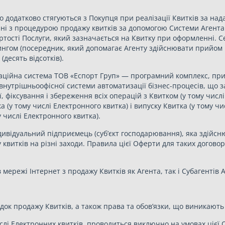
о додатково стягуються з Покупця при реалізації Квитків за на
ні з процедурою продажу квитків за допомогою Системи Агента.
артості Послуги, який зазначається на Квитку при оформленні. 
нгом (посередник, який допомагає Агенту здійснювати прийом 
десять відсотків).
аційна система ТОВ «Еспорт Груп» — програмний комплекс, пр
і внутрішньоофісної системи автоматизації бізнес-процесів, що 
ї, фіксування і збереження всіх операцій з Квитком (у тому числ
 (у тому числі Електронного квитка) і випуску Квитка (у тому чи
у числі Електронного квитка).
дивідуальний підприємець (суб’єкт господарювання), яка здійсн
 квитків на різні заходи. Правила цієї Оферти для таких догово
 мережі Інтернет з продажу Квитків як Агента, так і Субагентів 
ок продажу Квитків, а також права та обов’язки, що виникають у
ислі Електронних квитків, проводиться виключно на умовах цієї О