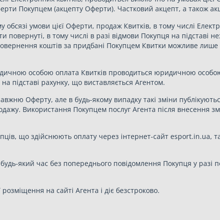
ерти Покупцем (акцепту Оферти). Частковий акцепт, а також акц
 обсязі умови цієї Оферти, продаж Квитків, в тому числі Електр
 повернуті, в тому числі в разі відмови Покупця на підставі н
. Повернення коштів за придбані Покупцем Квитки можливе лише 
ридичною особою оплата Квитків проводиться юридичною особо
на підставі рахунку, що виставляється Агентом.
равжню Оферту, але в будь-якому випадку такі зміни публікуютьс
продажу. Використання Покупцем послуг Агента після внесення з
упців, що здійснюють оплату через інтернет-сайт esport.in.ua, та
в будь-який час без попереднього повідомлення Покупця у разі 
ї розміщення на сайті Агента і діє безстроково.