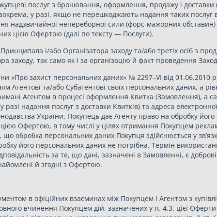
окупцеві послуг з бронювання, оформлення, продажу і доставки 
, зокрема, у разі, якщо не перешкоджають надання таких послу
ня надзвичайної непереборної сили (форс-мажорних обставин) в
них цією Офертою (далі по тексту — Послуги).
ї Принципала і/або Організатора заходу та/або третіх осіб з прод
ра заходу, так само як і за організацію й факт проведення Заход
їни «Про захист персональних даних» № 2297–VI від 01.06.2010 р
ям Агентові та/або Субагентові своїх персональних даних, а рі
тримані Агентом в процесі оформлення Квитка (Замовлення), а сам
(у разі надання послуг з доставки Квитків) та адреса електрон
нодавства України. Покупець дає Агенту право на обробку його 
ією Офертою, в тому числі у цілях отримання Покупцем реклам
им, що обробка персональних даних Покупця здійснюється у зв’яз
бробку його персональних даних не потрібна. Термін використ
ідповідальність за те, що дані, зазначені в Замовленні, є добр
знайомлені й згодні з Офертою.
ументом в офіційних взаєминах між Покупцем і Агентом з купів
овного вчинення Покупцем дій, зазначених у п. 4.3. цієї Оферт