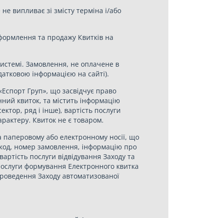
е випливає зі змісту терміна і/або
оформлення та продажу Квитків на
Системі. Замовлення, не оплачене в
датковою інформацією на сайті).
Еспорт Груп», що засвідчує право
нний квиток, та містить інформацію
ектор, ряд і інше), вартість послуги
арактеру. Квиток не є товаром.
 паперовому або електронному носії, що
х-код, номер замовлення, інформацію про
вартість послуги відвідування Заходу та
 послуги формування Електронного квитка
 проведення Заходу автоматизованої