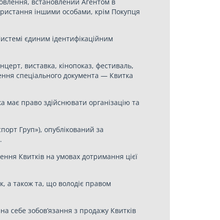
мовлення, встановлений Агентом в
користання іншими особами, крім Покупця
 Системі єдиним ідентифікаційним
нцерт, виставка, кінопоказ, фестиваль,
явлення спеціального документа — Квитка
ка має право здійснювати організацію та
порт Груп»), опублікований за
.
ення Квитків на умовах дотримання цієї
 а також та, що володіє правом
на себе зобов’язання з продажу Квитків