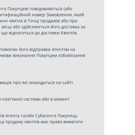
нта Покупцеві повідомляється (або
ентифікаційний номер Замовлення, який
анні квитка в Точці продажів або при
місці або здійснюється його доставка за
 що відноситься до доставки Квитків,
опомогою його відправки Агентом на
 умови виконання Покупцем зобов’язання
мація про які знаходиться на сайті
о платіжної системи або в момент
жів Агента та/або Субагента Покупець
чці продажу квитків має право вимагати