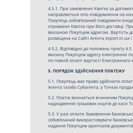
4.5.1. При замовленні Квитка за допомог
направляється sms-повідомлення на кон
Покупець зобов’язаний повідомити (іноді
отриманні Квитка при його доставці. Пр
вказаною Покупцем адресою. Вартість дос
розміщена на Сайті Агента esport.in.ua 
4.5.2. Відповідно до положень пункту 4
вказану Покупцем адресу електронної п
по повній оплаті вартості Електронного к
5. ПОРЯДОК ЗДІЙСНЕННЯ ПЛАТЕЖУ
5.1. Покупець має право здійснити оплат
Агента та/або Субагента, у Точках прода
5.2. Платіж визнається вчиненим Покупц
надходження грошових коштів до каси Т
5.3. У разі оплати Замовлення банківськ
зобов’язаний використовувати банківськ
надання Покупцем оригіналів документів