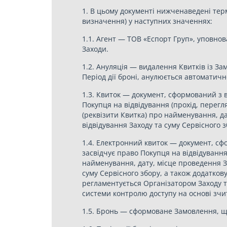
1. В цьому документі нижченаведені тер
визначення) у наступних значеннях:
1.1. Агент — ТОВ «Еспорт Груп», уповно
Заходи.
1.2. Ануляція — видалення Квитків із З
Період дії броні, анулюється автоматичн
1.3. Квиток — документ, сформований з 
Покупця на відвідування (прохід, перегл
(реквізити Квитка) про найменування, дат
відвідування Заходу та суму Сервісного 
1.4. Електронний квиток — документ, с
засвідчує право Покупця на відвідуванн
найменування, дату, місце проведення Зах
суму Сервісного збору, а також додатко
регламентується Організатором Заходу т
системи контролю доступу на основі зчи
1.5. Бронь — сформоване Замовлення, щ