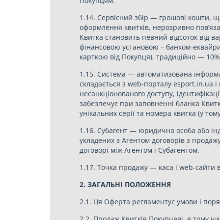
Покупцям.
1.14. Сервісний збір — грошові кошти, щ
оформлення квитків, нерозривно пов’яза
Квитка становить певний відсоток від в
фінансовою установою – банком-еквайри
карткою від Покупця), традиційно — 10% (
1.15. Система — автоматизована інформ
складається з web-порталу esport.in.ua 
несанкціонованого доступу, ідентифікаці
забезпечує при заповненні бланка Квитка
унікальних серії та номера квитка (у том
1.16. Субагент — юридична особа або ін
укладених з Агентом договорів з продажу
договорі між Агентом і Субагентом.
1.17. Точка продажу — каса і web-сайти в
2. ЗАГАЛЬНІ ПОЛОЖЕННЯ
2.1. Ця Оферта регламентує умови і поряд
2.2. Продаж Квитків Покупцеві, в тому ч