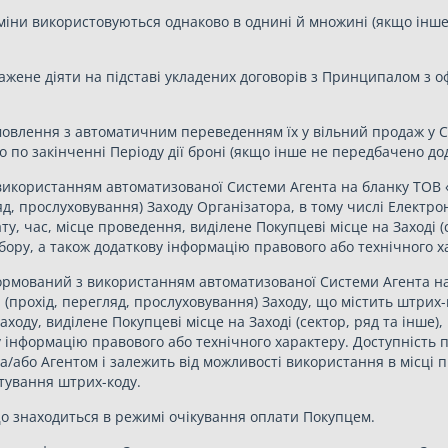
міни використовуються однаково в однині й множині (якщо інше н
важене діяти на підставі укладених договорів з Принципалом з 
амовлення з автоматичним переведенням їх у вільний продаж у 
о по закінченні Періоду дії броні (якщо інше не передбачено до
використанням автоматизованої Системи Агента на бланку ТОВ «
яд, прослуховування) Заходу Організатора, в тому числі Електро
у, час, місце проведення, виділене Покупцеві місце на Заході (с
збору, а також додаткову інформацію правового або технічного х
формований з використанням автоматизованої Системи Агента на
я (прохід, перегляд, прослуховування) Заходу, що містить штри
оду, виділене Покупцеві місце на Заході (сектор, ряд та інше), 
ву інформацію правового або технічного характеру. Доступність
а/або Агентом і залежить від можливості використання в місці
тування штрих-коду.
о знаходиться в режимі очікування оплати Покупцем.