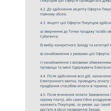
Покупцем цієї Оферти проводиться добров
4.2. До здійснення акцепту Оферти Покуп
повному обсязі.
4.3. Акцепт цієї Оферти Покупцем здійс
а) звернення до Точки продажу та/або зв
Субагента;
б) вибір конкретного Заходу та категорі
в) ознайомлення з умовами цієї Оферти;
г) ознайомлення з віковими обмеженнями
прізвища та імені Одержувача Електронн
4.4. Після здійснення всіх дій, зазначен
Електронного квитка, проводить оплату 
придбання способом оплати в терміни, 
4.5. Після вчинення оплати Замовлення 
окрему плату), або самостійно роздруко
належить Покупцеві, за умови, що такий
доступу в місці проведення Заходу.