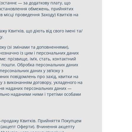
(останнє — за додаткову плату, що
г встановлення обмежень, прийнятих
 місці проведення Заходу) Квитків на
ажу Квитків, що діють від свого імені та/
у.
оку (зі змінами та доповненнями),
внозначно із цим і персональних даних
е: прізвище, ім’я, стать, контактний
ної пошти. Обробка персональних даних
персональних даних у зв’язку з
них повідомлень про захід, квитки на
ку з виконанням договору, укладеного на
ання наданих персональних даних —
овільно наданими ними і третіми особами
лі-продажу Квитків. Прийняття Покупцем
и (акцепт Оферти). Вчинення акцепту