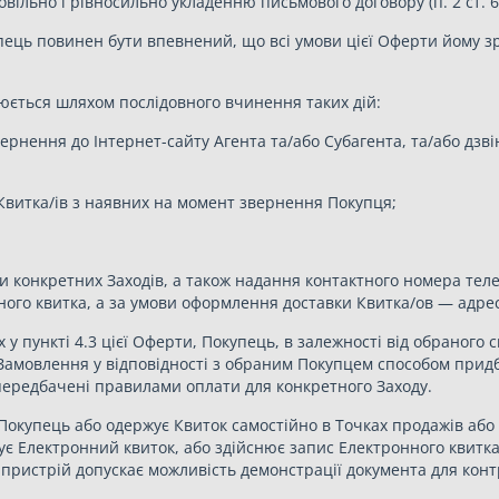
ільно і рівносильно укладенню письмового договору (п. 2 ст. 6
ець повинен бути впевнений, що всі умови цієї Оферти йому зроз
нюється шляхом послідовного вчинення таких дій:
ернення до Інтернет-сайту Агента та/або Субагента, та/або дзв
ї Квитка/ів з наявних на момент звернення Покупця;
 конкретних Заходів, а також надання контактного номера тел
ого квитка, а за умови оформлення доставки Квитка/ов — адрес
их у пункті 4.3 цієї Оферти, Покупець, в залежності від обраног
Замовлення у відповідності з обраним Покупцем способом придб
передбачені правилами оплати для конкретного Заходу.
Покупець або одержує Квиток самостійно в Точках продажів або
вує Електронний квиток, або здійснює запис Електронного квитк
 пристрій допускає можливість демонстрації документа для ко