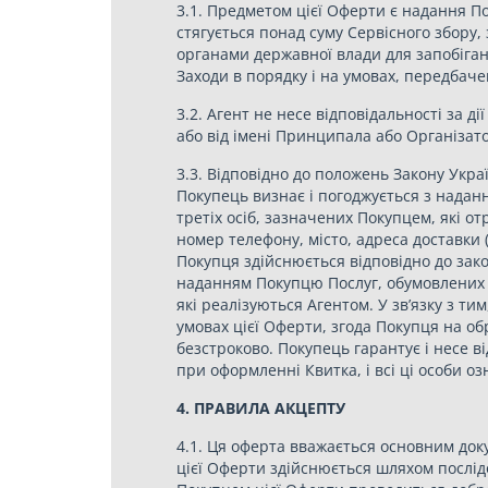
3.1. Предметом цієї Оферти є надання П
стягується понад суму Сервісного збору
органами державної влади для запобіган
Заходи в порядку і на умовах, передбаче
3.2. Агент не несе відповідальності за ді
або від імені Принципала або Організато
3.3. Відповідно до положень Закону Укра
Покупець визнає і погоджується з наданн
третіх осіб, зазначених Покупцем, які о
номер телефону, місто, адреса доставки 
Покупця здійснюється відповідно до зако
наданням Покупцю Послуг, обумовлених ц
які реалізуються Агентом. У зв’язку з т
умовах цієї Оферти, згода Покупця на о
безстроково. Покупець гарантує і несе в
при оформленні Квитка, і всі ці особи о
4. ПРАВИЛА АКЦЕПТУ
4.1. Ця оферта вважається основним док
цієї Оферти здійснюється шляхом послід