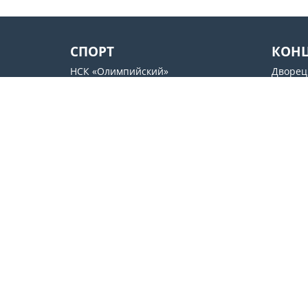
СПОРТ
КОН
НСК «Олимпийский»
Дворец
Дворец Спорта
«Октяб
Арена Львов
SENTR
Стадион имени Валерия
Docker`
Лобановского
Культу
ОСК «Металлист»
Контакты
support@esport.in.ua