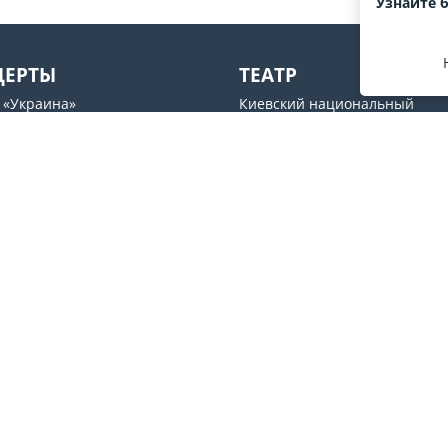
Узнайте 
ЦЕРТЫ
ТЕАТР
 «Украина»
Киевский национальный
академический театр оперет
рьский» дворец
Театр драмы и комедии
UM
Молодой театр
s ABC
Національний академічний
рный центр Freedom Hall
драматичний театр ім.Лесі У
Театр на Подоле
Мы в соцсетях