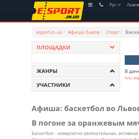
Рус
Льво
esport.in.ua
Афиша Львов
Спорт
Баск
ПЛОЩАДКИ
ЖАНРЫ
В дан
lviv.es
УЧАСТНИКИ
Афиша: баскетбол во Льво
В погоне за оранжевым м
Баскетбол - невероятно увлекательная, активна