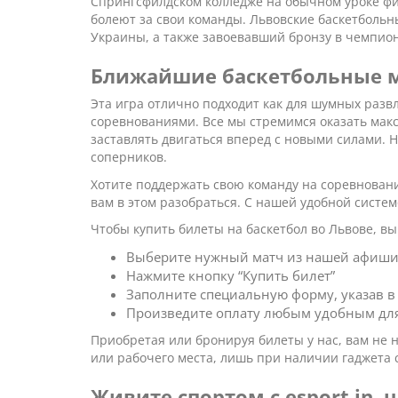
Спрингсфилдском колледже на обычном уроке фи
болеют за свои команды. Львовские баскетбольн
Украины, а также завоевавший бронзу в чемпио
Ближайшие баскетбольные ма
Эта игра отлично подходит как для шумных развл
соревнованиями. Все мы стремимся оказать мак
заставлять двигаться вперед с новыми силами. Н
соперников.
Хотите поддержать свою команду на соревнования
вам в этом разобраться. С нашей удобной систе
Чтобы купить билеты на баскетбол во Львове, в
Выберите нужный матч из нашей афиши
Нажмите кнопку “Купить билет”
Заполните специальную форму, указав в
Произведите оплату любым удобным для
Приобретая или бронируя билеты у нас, вам не н
или рабочего места, лишь при наличии гаджета 
Живите спортом с esport.in. u