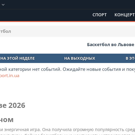
в
СПОРТ
КОНЦЕР
етбол
Баскетбол во Львове
НА ЭТОЙ НЕДЕЛЕ
НА ВЫХОДНЫХ
В Э
ной категории нет событий. Ожидайте новые события и пок
port.in.ua
ве 2026
ячом
я и энергичная игра. Она получила огромную популярность сре