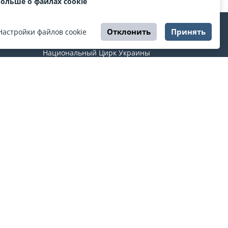
больше о файлах cookie
Отклонить
Принять
Настройки файлов cookie
ЦИРК
Национальный Цирк Украины
ты
Харьковский государственный цирк
Одесский государственный цирк
Днепровский государственный цирк
Львовский государственный цирк
країнки
О ESPORT
.in.ua
На ESPORT.in.ua представлена афиша Киева и
других городов Украины. Все билеты продаются
официально. Мы работаем непосредственно с
кассами.