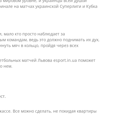
а мировом уровне, и украинцы всей душой
финале на матчах украинской Суперлиги и Кубка
, мало кто просто наблюдает за
 командам, ведь это должно поднимать их дух,
инуть мяч в кольцо, пройдя через всех
етбольных матчей Львова esport.in.ua поможет
о нем.
ст.
кассе. Все можно сделать, не покидая квартиры