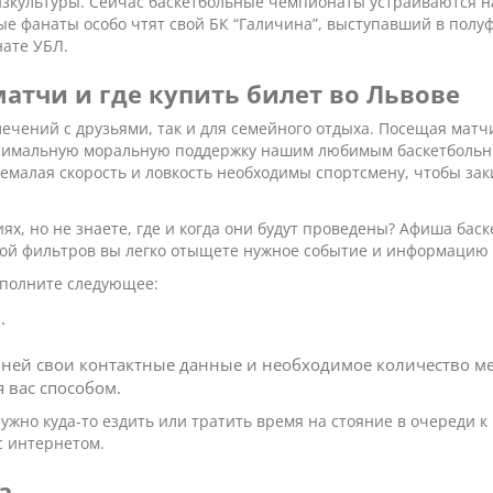
зкультуры. Сейчас баскетбольные чемпионаты устраиваются н
ые фанаты особо чтят свой БК “Галичина”, выступавший в полу
нате УБЛ.
тчи и где купить билет во Львове
ечений с друзьями, так и для семейного отдыха. Посещая матчи
симальную моральную поддержку нашим любимым баскетбольным
емалая скорость и ловкость необходимы спортсмену, чтобы зак
х, но не знаете, где и когда они будут проведены? Афиша баск
мой фильтров вы легко отыщете нужное событие и информацию 
ыполните следующее:
.
 ней свои контактные данные и необходимое количество ме
 вас способом.
ужно куда-то ездить или тратить время на стояние в очереди к 
с интернетом.
a