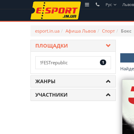
Рус
Льво
esport.in.ua
Афиша Львов
Спорт
Бокс
ПЛОЩАДКИ
!FESTrepublic
1
Найд
ЖАНРЫ
УЧАСТНИКИ