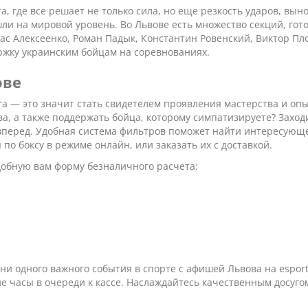
, где все решает не только сила, но еще резкость ударов, вын
ли на мировой уровень. Во Львове есть множество секций, гот
рас Алексеенко, Роман Падык, Константин Ровенский, Виктор П
жку украинским бойцам на соревнованиях.
ове
 — это значит стать свидетелем проявления мастерства и опы
а, а также поддержать бойца, которому симпатизируете? Заход
вперед. Удобная система фильтров поможет найти интересующее 
о боксу в режиме онлайн, или заказать их с доставкой.
добную вам форму безналичного расчета:
и одного важного события в спорте с афишей Львова на esport.
ие часы в очереди к кассе. Наслаждайтесь качественным досуго