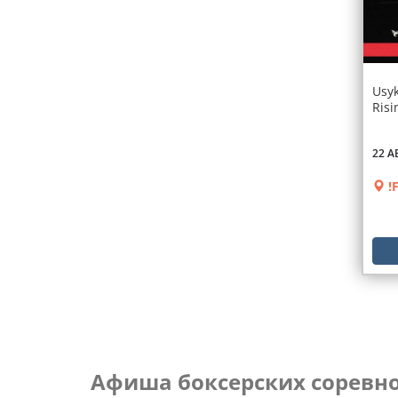
Usyk
Risi
22 А
!F
Афиша боксерских соревно