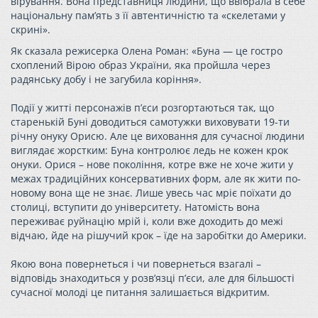
вірування. Вона представниця людини, що ввібрала в себе
національну пам’ять з її автентичністю та «скелетами у
скрині».
Як сказала режисерка Олена Роман: «Буна — це гостро
схоплений Вірою образ України, яка пройшла через
радянську добу і не загубила коріння».
Події у житті персонажів п’єси розгортаються так, що
старенькій Буні доводиться самотужки виховувати 19-ти
річну онуку Орисю. Але це виховання для сучасної людини
виглядає жорстким: Буна контролює ледь не кожен крок
онуки. Орися – нове покоління, котре вже не хоче жити у
межах традиційних консервативних форм, але як жити по-
новому вона ще не знає. Лише увесь час мріє поїхати до
столиці, вступити до університету. Натомість вона
переживає руйнацію мрій і, коли вже доходить до межі
відчаю, йде на рішучий крок – їде на заробітки до Америки.
Якою вона повернеться і чи повернеться взагалі –
відповідь знаходиться у розв’язці п’єси, але для більшості
сучасної молоді це питання залишається відкритим.