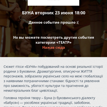
БУНА вторник 23 июня 18:00
Данное событие прошло :(
Но вы можете посмотреть другие события
категории «ТЕАТР»
Нажав сюда
Сюжет п’єси «БУНА» побудований на основі реальної історії
родини з Буковини. Драматургиня, описуючи ЖИТТЯ
персонажів, зобразила українське село на межі глобалізації
з наявними пограничними станами: бідності та уявлення
про заможність, убогості культури та прагнення до
нематеріальних благ цивілізації.
Головна героїня твору – Буна (з буковинського діалекту
«бабуся») — уособлює українські традиції, забобони,