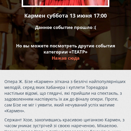
Кармен суббота 13 июня 17:00
Данное событие прошло :(
Но вы можете посмотреть другие события
категории «ТЕАТР»
Нажав сюда
Опера Ж. Бізе «Кармен» зіткана з безлічі найпопулярніших
мелодій, серед яких Хабанера і куплети Тореадора
настільки відомі, що глядачі, які прийшли на спектакль, з
задоволенням наспівують їх аж до фіналу опери. Проте,
сам Бізе не міг і уявити, який нечуваний успіх матиме
«Кармен».
Сержант Хозе, захопившись красивою циганкою Кармен, з
часом уникає зустрічей зі своєю нареченою, Мікаелою.