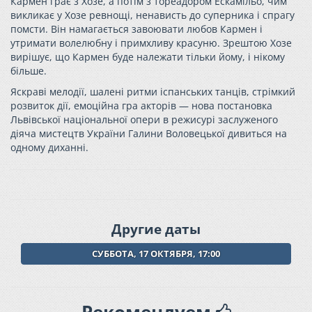
Кармен грає з Хозе, а потім з тореадором Ескамільо, чим
викликає у Хозе ревнощі, ненависть до суперника і спрагу
помсти. Він намагається завоювати любов Кармен і
утримати волелюбну і примхливу красуню. Зрештою Хозе
вирішує, що Кармен буде належати тільки йому, і нікому
більше.
Яскраві мелодії, шалені ритми іспанських танців, стрімкий
розвиток дії, емоційна гра акторів — нова постановка
Львівської національної опери в режисурі заслуженого
діяча мистецтв України Галини Воловецької дивиться на
одному диханні.
Другие даты
СУББОТА, 17 ОКТЯБРЯ, 17:00
Рекомендуем