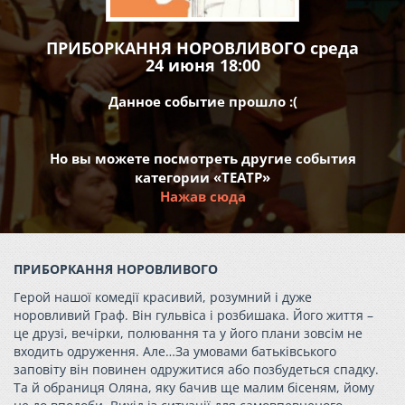
ПРИБОРКАННЯ НОРОВЛИВОГО среда
24 июня 18:00
Данное событие прошло :(
Но вы можете посмотреть другие события
категории «ТЕАТР»
Нажав сюда
ПРИБОРКАННЯ НОРОВЛИВОГО
Герой нашої комедії красивий, розумний і дуже
норовливий Граф. Він гульвіса і розбишака. Його життя –
це друзі, вечірки, полювання та у його плани зовсім не
входить одруження. Але…За умовами батьківського
заповіту він повинен одружитися або позбудеться спадку.
Та й обраниця Оляна, яку бачив ще малим бісеням, йому