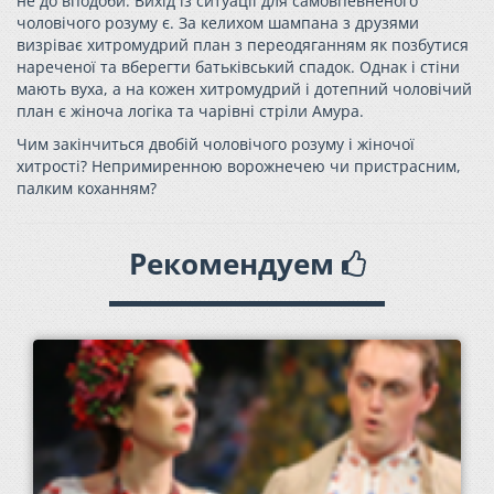
не до вподоби. Вихід із ситуації для самовпевненого
чоловічого розуму є. За келихом шампана з друзями
визріває хитромудрий план з переодяганням як позбутися
нареченої та вберегти батьківський спадок.
Однак і стіни
мають вуха, а на кожен хитромудрий і дотепний чоловічий
план є жіноча логіка та чарівні стріли Амура.
Чим закінчиться двобій чоловічого розуму і жіночої
хитрості? Непримиренною ворожнечею чи пристрасним,
палким коханням?
Рекомендуем