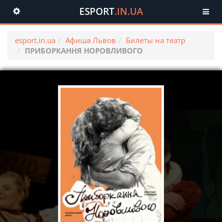
ESPORT
.IN.UA
Toggle
navigation
esport.in.ua
Афиша Львов
Билеты на театр
ПРИБОРКАННЯ НОРОВЛИВОГО