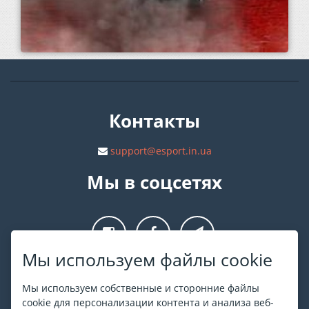
Контакты
support@esport.in.ua
Мы в соцсетях
Мы используем файлы cookie
О ESPORT
.in.ua
Мы используем собственные и сторонние файлы
cookie для персонализации контента и анализа веб-
На ESPORT.in.ua представлена афиша Киева и других