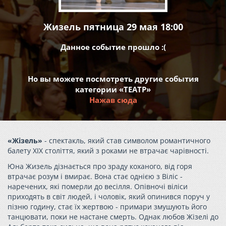
Жизель пятница 29 мая 18:00
Данное событие прошло :(
Но вы можете посмотреть другие события
категории «ТЕАТР»
Нажав сюда
«Жізель»
- спектакль, який став символом романтичного
балету XIX століття, який з роками не втрачає чарівності.
Юна Жизель дізнається про зраду коханого, від горя
втрачає розум і вмирає. Вона стає однією з Віліс -
наречених, які померли до весілля. Опівночі віліси
приходять в світ людей, і чоловік, який опинився поруч у
пізню годину, стає їх жертвою - примари змушують його
танцювати, поки не настане смерть. Однак любов Жізелі до